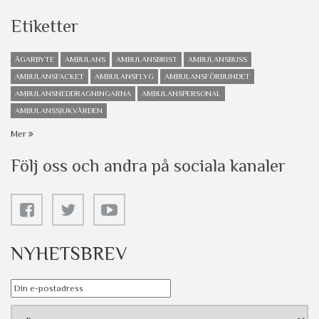
Etiketter
ÄGARBYTE
AMBULANS
AMBULANSBRIST
AMBULANSBUSS
AMBULANSFACKET
AMBULANSFLYG
AMBULANSFÖRBUNDET
AMBULANSNEDDRAGNINGARNA
AMBULANSPERSONAL
AMBULANSSJUKVÅRDEN
Mer
Följ oss och andra på sociala kanaler
NYHETSBREV