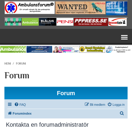
Hoppa till huvudinnehåll
HEM
/
FORUM
Forum