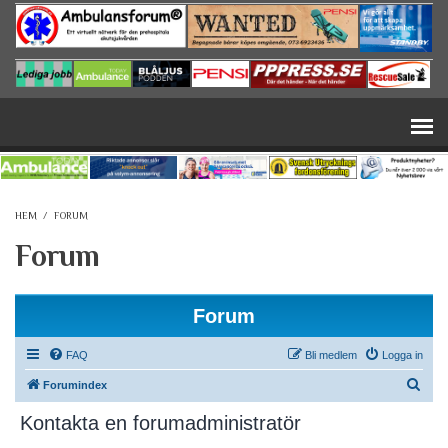
Hoppa till huvudinnehåll
HEM
/
FORUM
Forum