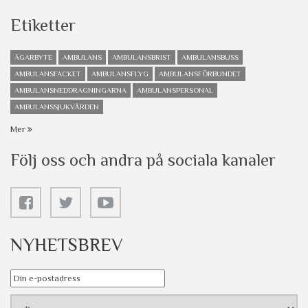
Etiketter
ÄGARBYTE
AMBULANS
AMBULANSBRIST
AMBULANSBUSS
AMBULANSFACKET
AMBULANSFLYG
AMBULANSFÖRBUNDET
AMBULANSNEDDRAGNINGARNA
AMBULANSPERSONAL
AMBULANSSJUKVÅRDEN
Mer
Följ oss och andra på sociala kanaler
NYHETSBREV