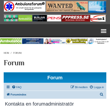
Hoppa till huvudinnehåll
HEM
/
FORUM
Forum