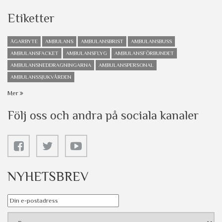
Etiketter
ÄGARBYTE
AMBULANS
AMBULANSBRIST
AMBULANSBUSS
AMBULANSFACKET
AMBULANSFLYG
AMBULANSFÖRBUNDET
AMBULANSNEDDRAGNINGARNA
AMBULANSPERSONAL
AMBULANSSJUKVÅRDEN
Mer
Följ oss och andra på sociala kanaler
NYHETSBREV