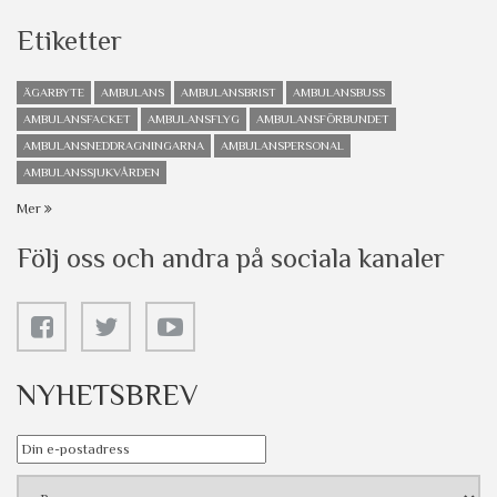
Etiketter
ÄGARBYTE
AMBULANS
AMBULANSBRIST
AMBULANSBUSS
AMBULANSFACKET
AMBULANSFLYG
AMBULANSFÖRBUNDET
AMBULANSNEDDRAGNINGARNA
AMBULANSPERSONAL
AMBULANSSJUKVÅRDEN
Mer
Följ oss och andra på sociala kanaler
NYHETSBREV