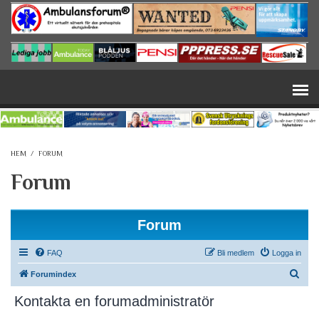
Hoppa till huvudinnehåll
HEM
/
FORUM
Forum