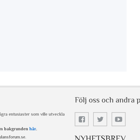
Följ oss och andra p
gra entusiaster som ville utveckla
 om bakgrunden
här
.
NYHETSBREV
lansforum.se
.