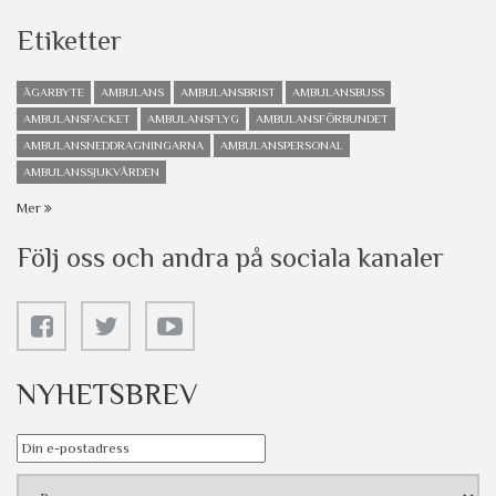
Etiketter
ÄGARBYTE
AMBULANS
AMBULANSBRIST
AMBULANSBUSS
AMBULANSFACKET
AMBULANSFLYG
AMBULANSFÖRBUNDET
AMBULANSNEDDRAGNINGARNA
AMBULANSPERSONAL
AMBULANSSJUKVÅRDEN
Mer
Följ oss och andra på sociala kanaler
NYHETSBREV