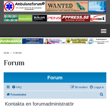
Hoppa till huvudinnehåll
HEM
/
FORUM
Forum