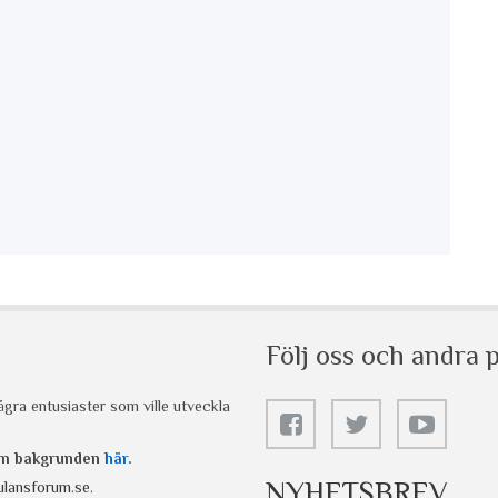
Följ oss och andra p
gra entusiaster som ville utveckla
 om bakgrunden
här
.
NYHETSBREV
lansforum.se
.