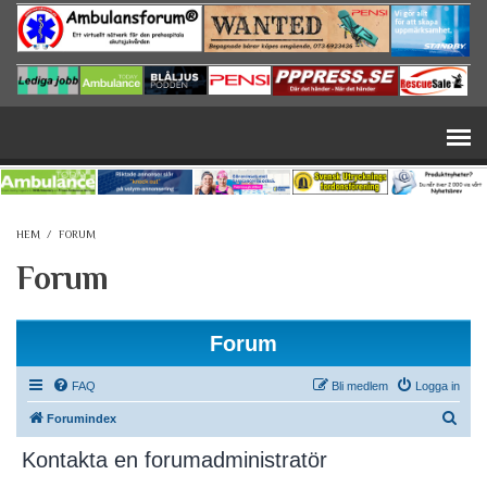
Hoppa till huvudinnehåll
HEM
/
FORUM
Forum