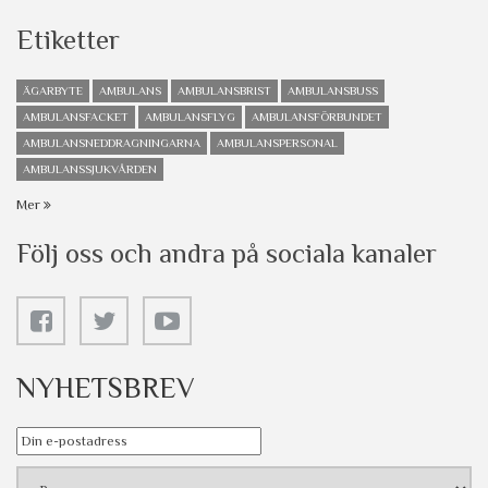
Etiketter
ÄGARBYTE
AMBULANS
AMBULANSBRIST
AMBULANSBUSS
AMBULANSFACKET
AMBULANSFLYG
AMBULANSFÖRBUNDET
AMBULANSNEDDRAGNINGARNA
AMBULANSPERSONAL
AMBULANSSJUKVÅRDEN
Mer
Följ oss och andra på sociala kanaler
NYHETSBREV