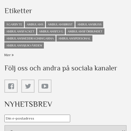
Etiketter
ÄGARBYTE
AMBULANS
AMBULANSBRIST
AMBULANSBUSS
AMBULANSFACKET
AMBULANSFLYG
AMBULANSFÖRBUNDET
AMBULANSNEDDRAGNINGARNA
AMBULANSPERSONAL
AMBULANSSJUKVÅRDEN
Mer
Följ oss och andra på sociala kanaler
NYHETSBREV