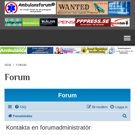
Hoppa till huvudinnehåll
HEM
/
FORUM
Forum