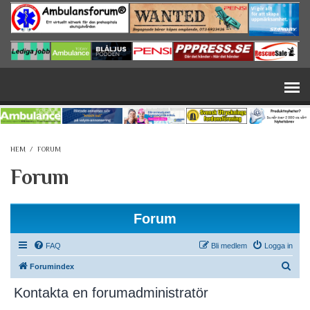
Hoppa till huvudinnehåll
HEM
/
FORUM
Forum