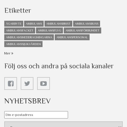
Etiketter
ÄGARBYTE
AMBULANS
AMBULANSBRIST
AMBULANSBUSS
AMBULANSFACKET
AMBULANSFLYG
AMBULANSFÖRBUNDET
AMBULANSNEDDRAGNINGARNA
AMBULANSPERSONAL
AMBULANSSJUKVÅRDEN
Mer
Följ oss och andra på sociala kanaler
NYHETSBREV