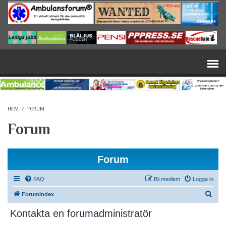
Hoppa till huvudinnehåll
HEM
/
FORUM
Forum