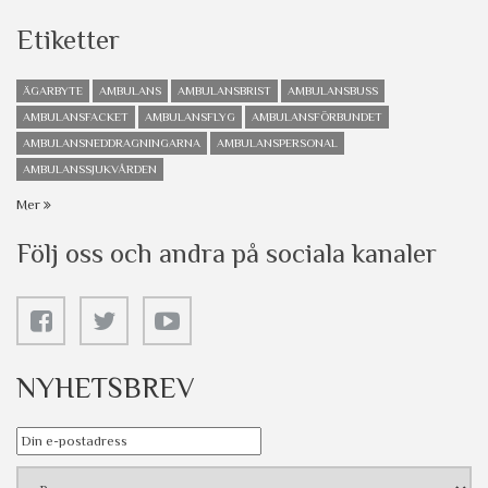
Etiketter
ÄGARBYTE
AMBULANS
AMBULANSBRIST
AMBULANSBUSS
AMBULANSFACKET
AMBULANSFLYG
AMBULANSFÖRBUNDET
AMBULANSNEDDRAGNINGARNA
AMBULANSPERSONAL
AMBULANSSJUKVÅRDEN
Mer
Följ oss och andra på sociala kanaler
NYHETSBREV