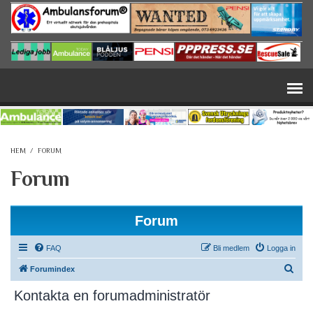
Hoppa till huvudinnehåll
HEM
/
FORUM
Forum