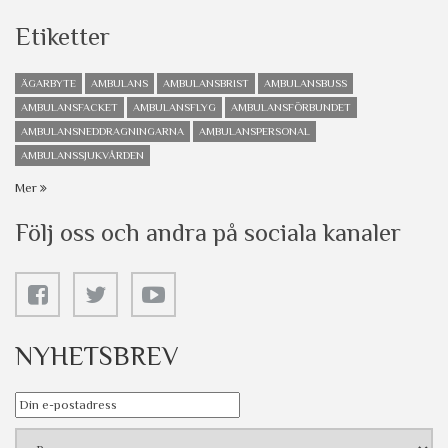
Etiketter
ÄGARBYTE
AMBULANS
AMBULANSBRIST
AMBULANSBUSS
AMBULANSFACKET
AMBULANSFLYG
AMBULANSFÖRBUNDET
AMBULANSNEDDRAGNINGARNA
AMBULANSPERSONAL
AMBULANSSJUKVÅRDEN
Mer
Följ oss och andra på sociala kanaler
NYHETSBREV