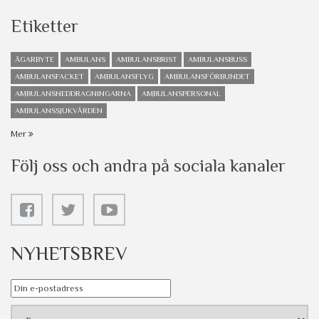
Etiketter
ÄGARBYTE
AMBULANS
AMBULANSBRIST
AMBULANSBUSS
AMBULANSFACKET
AMBULANSFLYG
AMBULANSFÖRBUNDET
AMBULANSNEDDRAGNINGARNA
AMBULANSPERSONAL
AMBULANSSJUKVÅRDEN
Mer
Följ oss och andra på sociala kanaler
NYHETSBREV