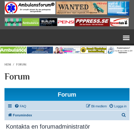
Hoppa till huvudinnehåll
HEM
/
FORUM
Forum