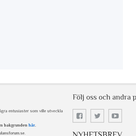
Följ oss och andra p
gra entusiaster som ville utveckla
 om bakgrunden
här
.
NYHETSBREV
lansforum.se
.