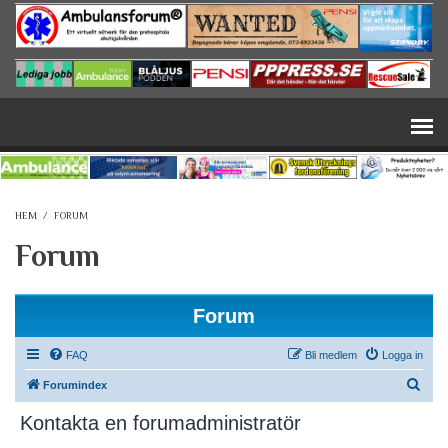
Hoppa till huvudinnehåll
HEM
/
FORUM
Forum