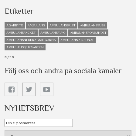
Etiketter
ÄGARBYTE
AMBULANS
AMBULANSBRIST
AMBULANSBUSS
AMBULANSFACKET
AMBULANSFLYG
AMBULANSFÖRBUNDET
AMBULANSNEDDRAGNINGARNA
AMBULANSPERSONAL
AMBULANSSJUKVÅRDEN
Mer
Följ oss och andra på sociala kanaler
NYHETSBREV