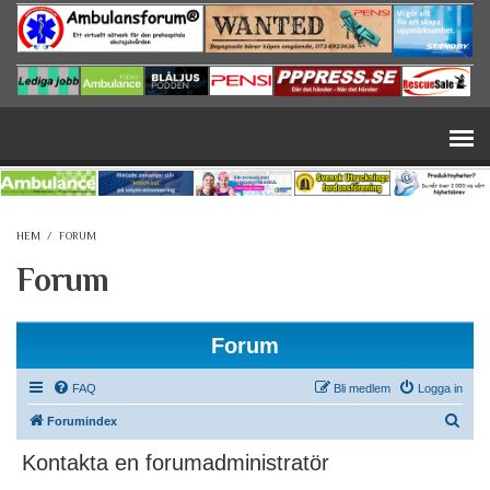
Hoppa till huvudinnehåll
HEM
/
FORUM
Forum