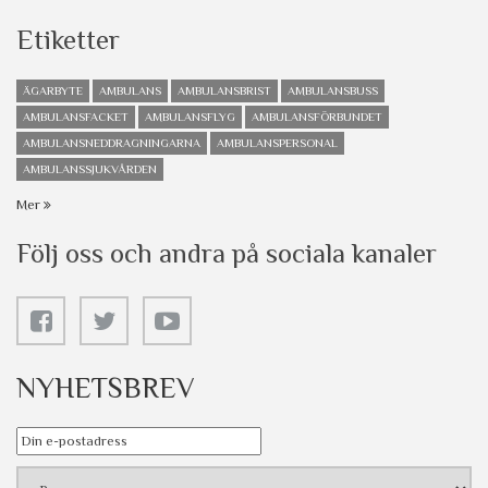
Etiketter
ÄGARBYTE
AMBULANS
AMBULANSBRIST
AMBULANSBUSS
AMBULANSFACKET
AMBULANSFLYG
AMBULANSFÖRBUNDET
AMBULANSNEDDRAGNINGARNA
AMBULANSPERSONAL
AMBULANSSJUKVÅRDEN
Mer
Följ oss och andra på sociala kanaler
NYHETSBREV