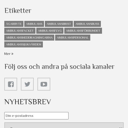
Etiketter
ÄGARBYTE
AMBULANS
AMBULANSBRIST
AMBULANSBUSS
AMBULANSFACKET
AMBULANSFLYG
AMBULANSFÖRBUNDET
AMBULANSNEDDRAGNINGARNA
AMBULANSPERSONAL
AMBULANSSJUKVÅRDEN
Mer
Följ oss och andra på sociala kanaler
NYHETSBREV