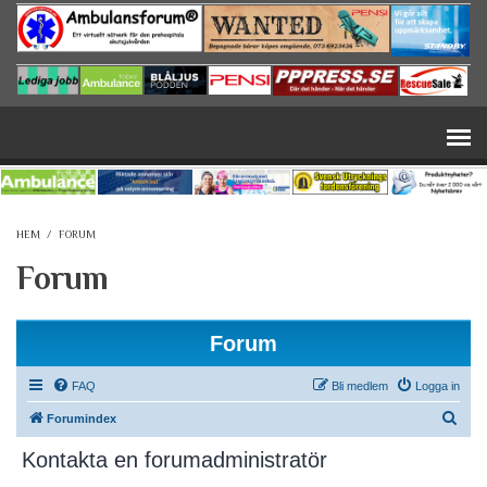
Hoppa till huvudinnehåll
HEM
/
FORUM
Forum