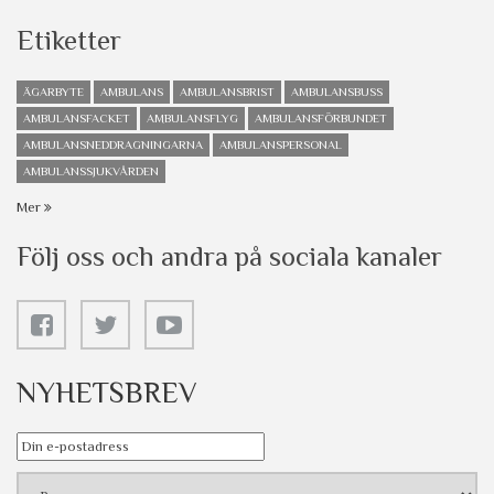
Etiketter
ÄGARBYTE
AMBULANS
AMBULANSBRIST
AMBULANSBUSS
AMBULANSFACKET
AMBULANSFLYG
AMBULANSFÖRBUNDET
AMBULANSNEDDRAGNINGARNA
AMBULANSPERSONAL
AMBULANSSJUKVÅRDEN
Mer
Följ oss och andra på sociala kanaler
NYHETSBREV