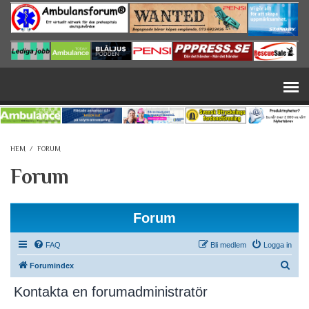
Hoppa till huvudinnehåll
HEM
/
FORUM
Forum