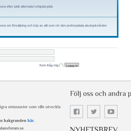
Följ oss och andra p
gra entusiaster som ville utveckla
 om bakgrunden
här
.
NYHETSBREV
lansforum.se
.