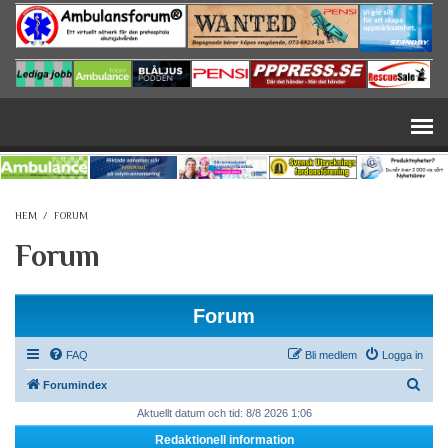
Hoppa till huvudinnehåll
HEM
/
FORUM
Forum