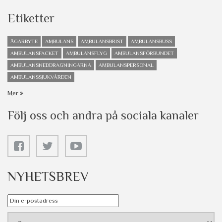
Etiketter
ÄGARBYTE
AMBULANS
AMBULANSBRIST
AMBULANSBUSS
AMBULANSFACKET
AMBULANSFLYG
AMBULANSFÖRBUNDET
AMBULANSNEDDRAGNINGARNA
AMBULANSPERSONAL
AMBULANSSJUKVÅRDEN
Mer
Följ oss och andra på sociala kanaler
NYHETSBREV