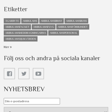
Etiketter
ÄGARBYTE
AMBULANS
AMBULANSBRIST
AMBULANSBUSS
AMBULANSFACKET
AMBULANSFLYG
AMBULANSFÖRBUNDET
AMBULANSNEDDRAGNINGARNA
AMBULANSPERSONAL
AMBULANSSJUKVÅRDEN
Mer
Följ oss och andra på sociala kanaler
NYHETSBREV