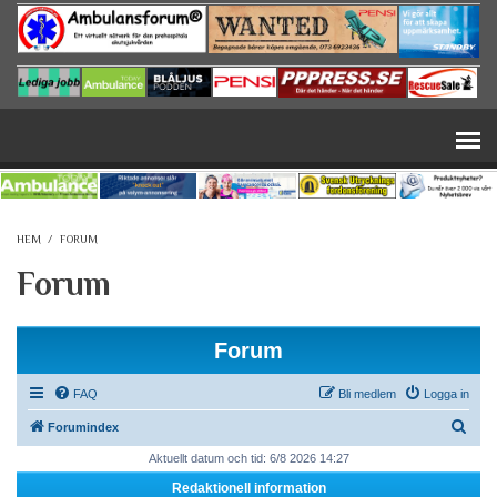
Hoppa till huvudinnehåll
HEM
/
FORUM
Forum