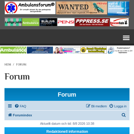
Hoppa till huvudinnehåll
HEM
/
FORUM
Forum