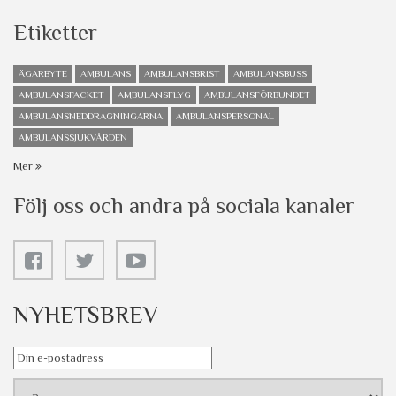
Etiketter
ÄGARBYTE
AMBULANS
AMBULANSBRIST
AMBULANSBUSS
AMBULANSFACKET
AMBULANSFLYG
AMBULANSFÖRBUNDET
AMBULANSNEDDRAGNINGARNA
AMBULANSPERSONAL
AMBULANSSJUKVÅRDEN
Mer
Följ oss och andra på sociala kanaler
NYHETSBREV