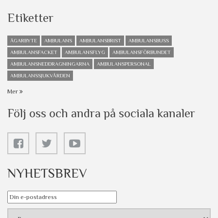
Etiketter
ÄGARBYTE
AMBULANS
AMBULANSBRIST
AMBULANSBUSS
AMBULANSFACKET
AMBULANSFLYG
AMBULANSFÖRBUNDET
AMBULANSNEDDRAGNINGARNA
AMBULANSPERSONAL
AMBULANSSJUKVÅRDEN
Mer
Följ oss och andra på sociala kanaler
NYHETSBREV