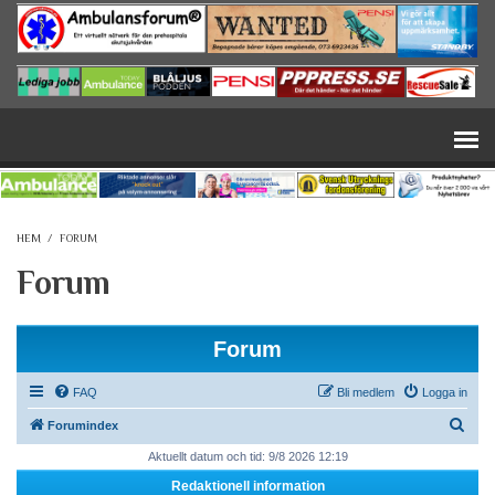
Hoppa till huvudinnehåll
HEM
/
FORUM
Forum