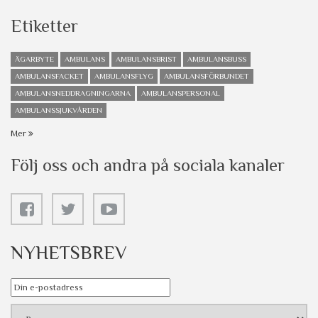
Etiketter
ÄGARBYTE
AMBULANS
AMBULANSBRIST
AMBULANSBUSS
AMBULANSFACKET
AMBULANSFLYG
AMBULANSFÖRBUNDET
AMBULANSNEDDRAGNINGARNA
AMBULANSPERSONAL
AMBULANSSJUKVÅRDEN
Mer
Följ oss och andra på sociala kanaler
NYHETSBREV