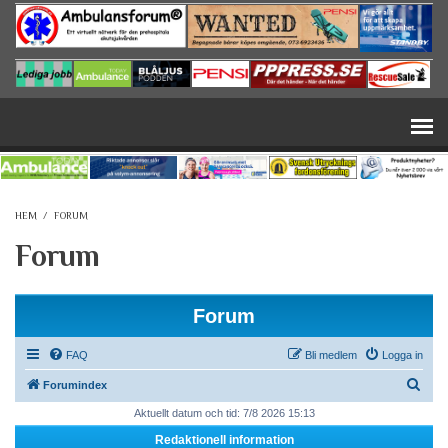
Hoppa till huvudinnehåll
HEM
/
FORUM
Forum