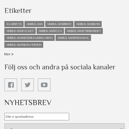
Etiketter
ÄGARBYTE
AMBULANS
AMBULANSBRIST
AMBULANSBUSS
AMBULANSFACKET
AMBULANSFLYG
AMBULANSFÖRBUNDET
AMBULANSNEDDRAGNINGARNA
AMBULANSPERSONAL
AMBULANSSJUKVÅRDEN
Mer
Följ oss och andra på sociala kanaler
NYHETSBREV