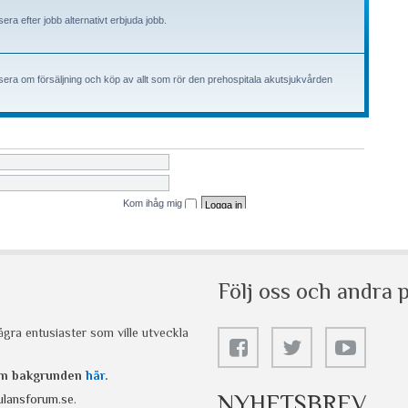
Följ oss och andra p
gra entusiaster som ville utveckla
 om bakgrunden
här
.
NYHETSBREV
lansforum.se
.