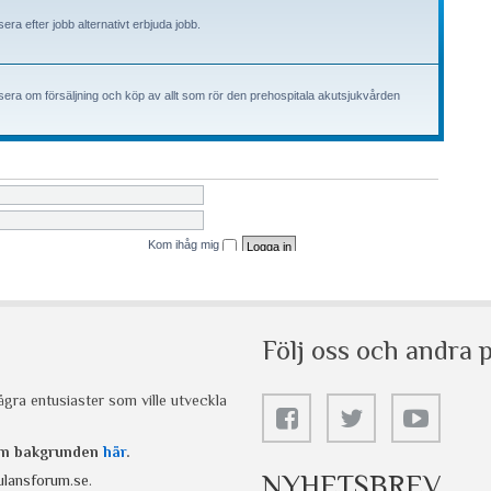
Följ oss och andra p
gra entusiaster som ville utveckla
 om bakgrunden
här
.
NYHETSBREV
lansforum.se
.