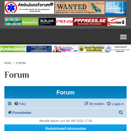
Hoppa till huvudinnehåll
HEM
/
FORUM
Forum