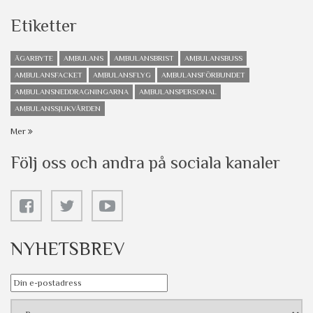
Etiketter
ÄGARBYTE
AMBULANS
AMBULANSBRIST
AMBULANSBUSS
AMBULANSFACKET
AMBULANSFLYG
AMBULANSFÖRBUNDET
AMBULANSNEDDRAGNINGARNA
AMBULANSPERSONAL
AMBULANSSJUKVÅRDEN
Mer
Följ oss och andra på sociala kanaler
NYHETSBREV