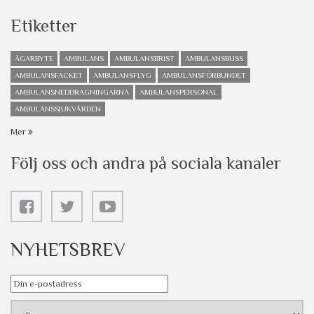
Etiketter
ÄGARBYTE
AMBULANS
AMBULANSBRIST
AMBULANSBUSS
AMBULANSFACKET
AMBULANSFLYG
AMBULANSFÖRBUNDET
AMBULANSNEDDRAGNINGARNA
AMBULANSPERSONAL
AMBULANSSJUKVÅRDEN
Mer
Följ oss och andra på sociala kanaler
NYHETSBREV