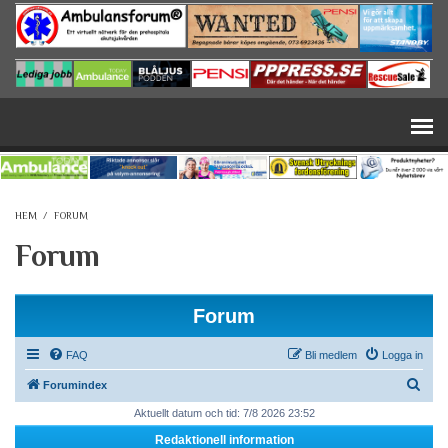
Hoppa till huvudinnehåll
HEM
/
FORUM
Forum