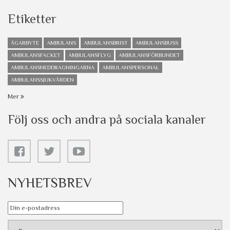
Etiketter
ÄGARBYTE
AMBULANS
AMBULANSBRIST
AMBULANSBUSS
AMBULANSFACKET
AMBULANSFLYG
AMBULANSFÖRBUNDET
AMBULANSNEDDRAGNINGARNA
AMBULANSPERSONAL
AMBULANSSJUKVÅRDEN
Mer
Följ oss och andra på sociala kanaler
NYHETSBREV