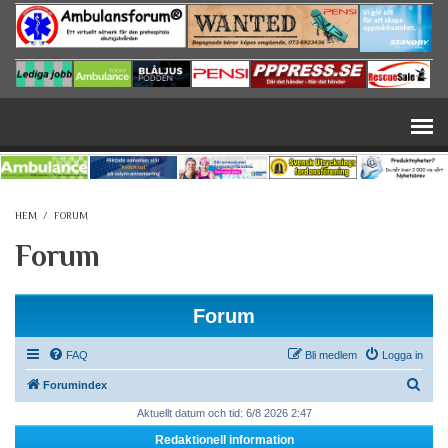
Hoppa till huvudinnehåll
HEM
/
FORUM
Forum