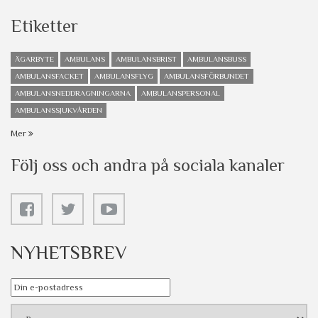
Etiketter
ÄGARBYTE
AMBULANS
AMBULANSBRIST
AMBULANSBUSS
AMBULANSFACKET
AMBULANSFLYG
AMBULANSFÖRBUNDET
AMBULANSNEDDRAGNINGARNA
AMBULANSPERSONAL
AMBULANSSJUKVÅRDEN
Mer
Följ oss och andra på sociala kanaler
NYHETSBREV