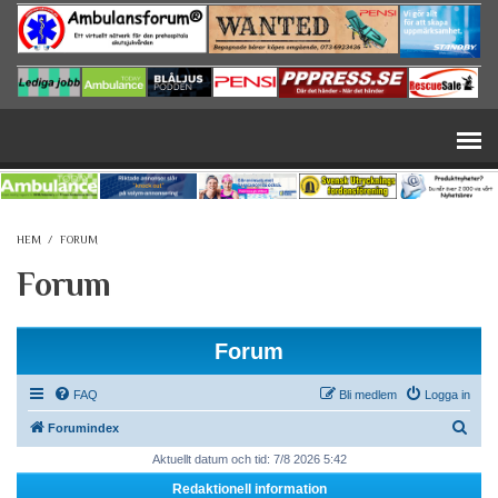
Hoppa till huvudinnehåll
HEM
/
FORUM
Forum