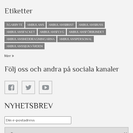
Etiketter
ÄGARBYTE
AMBULANS
AMBULANSBRIST
AMBULANSBUSS
AMBULANSFACKET
AMBULANSFLYG
AMBULANSFÖRBUNDET
AMBULANSNEDDRAGNINGARNA
AMBULANSPERSONAL
AMBULANSSJUKVÅRDEN
Mer
Följ oss och andra på sociala kanaler
NYHETSBREV