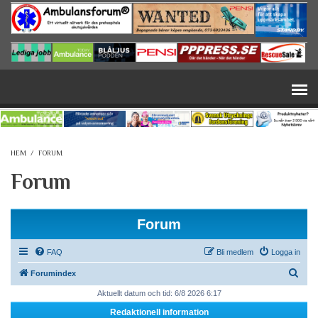
Hoppa till huvudinnehåll
HEM
/
FORUM
Forum