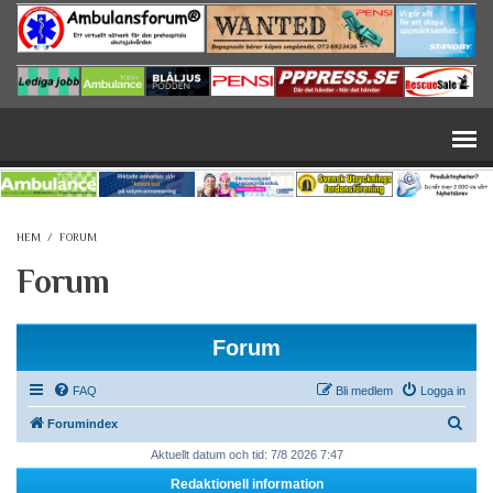
Hoppa till huvudinnehåll
HEM
/
FORUM
Forum