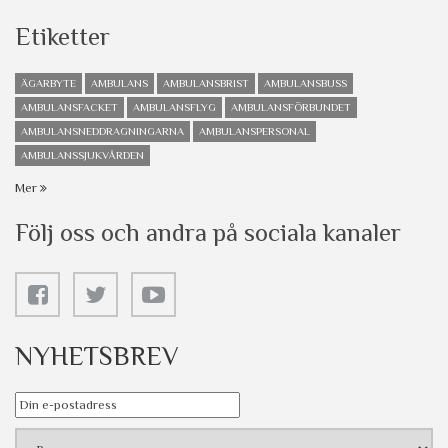
Etiketter
ÄGARBYTE
AMBULANS
AMBULANSBRIST
AMBULANSBUSS
AMBULANSFACKET
AMBULANSFLYG
AMBULANSFÖRBUNDET
AMBULANSNEDDRAGNINGARNA
AMBULANSPERSONAL
AMBULANSSJUKVÅRDEN
Mer
Följ oss och andra på sociala kanaler
NYHETSBREV