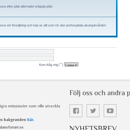
Följ oss och andra p
gra entusiaster som ville utveckla
 om bakgrunden
här
.
NYHETSBREV
lansforum.se
.