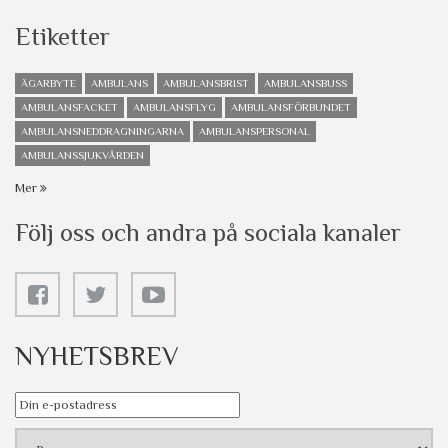
Etiketter
ÄGARBYTE
AMBULANS
AMBULANSBRIST
AMBULANSBUSS
AMBULANSFACKET
AMBULANSFLYG
AMBULANSFÖRBUNDET
AMBULANSNEDDRAGNINGARNA
AMBULANSPERSONAL
AMBULANSSJUKVÅRDEN
Mer
Följ oss och andra på sociala kanaler
NYHETSBREV