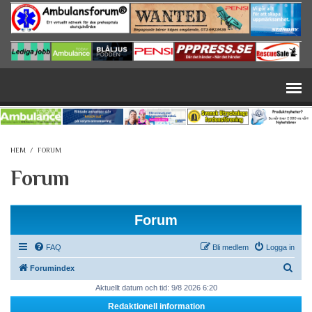
Hoppa till huvudinnehåll
HEM
/
FORUM
Forum