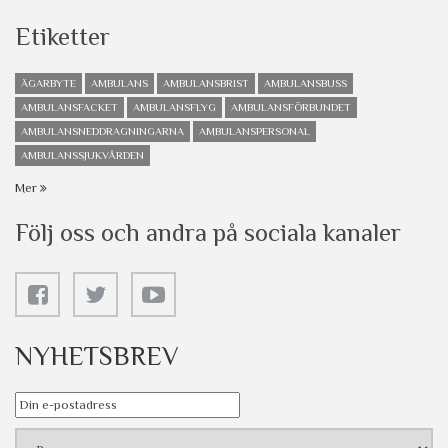
Etiketter
ÄGARBYTE
AMBULANS
AMBULANSBRIST
AMBULANSBUSS
AMBULANSFACKET
AMBULANSFLYG
AMBULANSFÖRBUNDET
AMBULANSNEDDRAGNINGARNA
AMBULANSPERSONAL
AMBULANSSJUKVÅRDEN
Mer
Följ oss och andra på sociala kanaler
NYHETSBREV