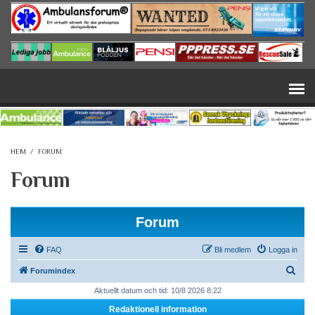
Hoppa till huvudinnehåll
HEM
/
FORUM
Forum