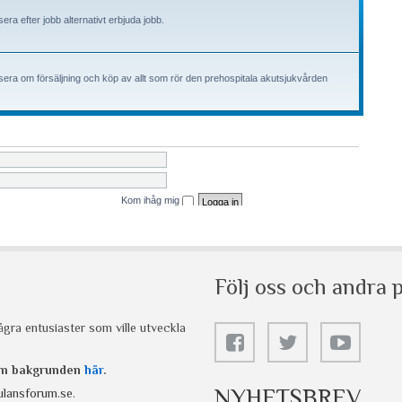
Följ oss och andra p
gra entusiaster som ville utveckla
 om bakgrunden
här
.
NYHETSBREV
lansforum.se
.