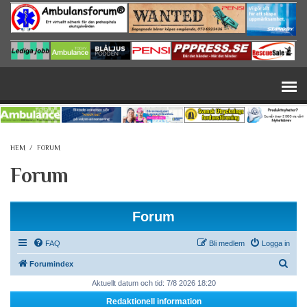
Hoppa till huvudinnehåll
HEM
/
FORUM
Forum