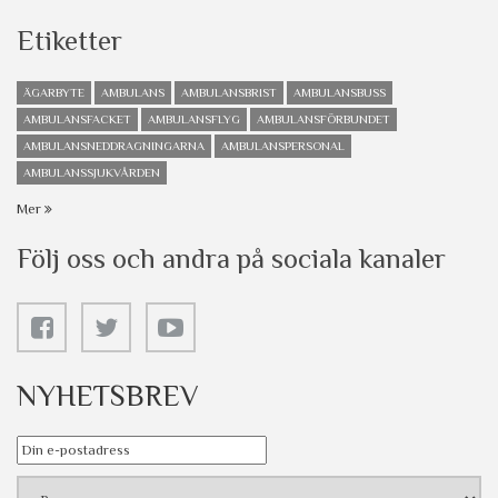
Etiketter
ÄGARBYTE
AMBULANS
AMBULANSBRIST
AMBULANSBUSS
AMBULANSFACKET
AMBULANSFLYG
AMBULANSFÖRBUNDET
AMBULANSNEDDRAGNINGARNA
AMBULANSPERSONAL
AMBULANSSJUKVÅRDEN
Mer
Följ oss och andra på sociala kanaler
NYHETSBREV