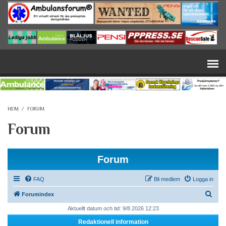
Hoppa till huvudinnehåll
HEM
/
FORUM
Forum