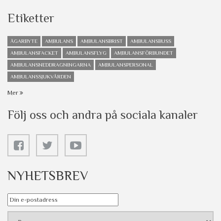
Etiketter
ÄGARBYTE
AMBULANS
AMBULANSBRIST
AMBULANSBUSS
AMBULANSFACKET
AMBULANSFLYG
AMBULANSFÖRBUNDET
AMBULANSNEDDRAGNINGARNA
AMBULANSPERSONAL
AMBULANSSJUKVÅRDEN
Mer
Följ oss och andra på sociala kanaler
NYHETSBREV