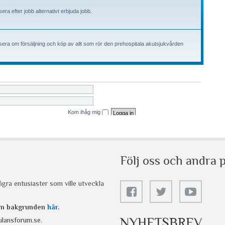
Följ oss och andra p
gra entusiaster som ville utveckla
 om bakgrunden
här
.
NYHETSBREV
lansforum.se
.