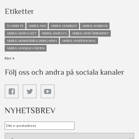
Etiketter
ÄGARBYTE
AMBULANS
AMBULANSBRIST
AMBULANSBUSS
AMBULANSFACKET
AMBULANSFLYG
AMBULANSFÖRBUNDET
AMBULANSNEDDRAGNINGARNA
AMBULANSPERSONAL
AMBULANSSJUKVÅRDEN
Mer
Följ oss och andra på sociala kanaler
NYHETSBREV