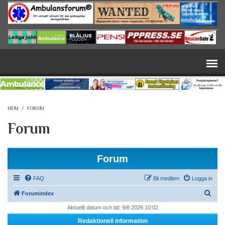
Hoppa till huvudinnehåll
HEM
/
FORUM
Forum