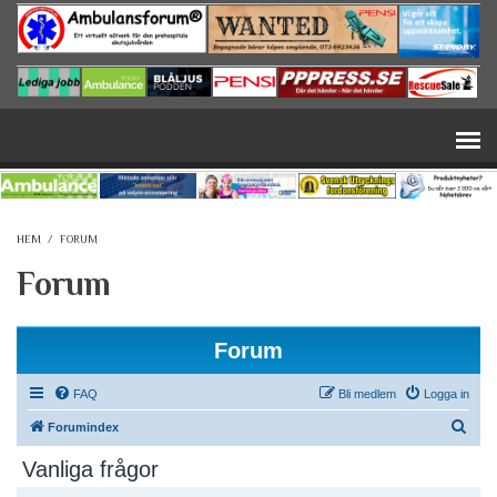
Hoppa till huvudinnehåll
HEM
/
FORUM
Forum