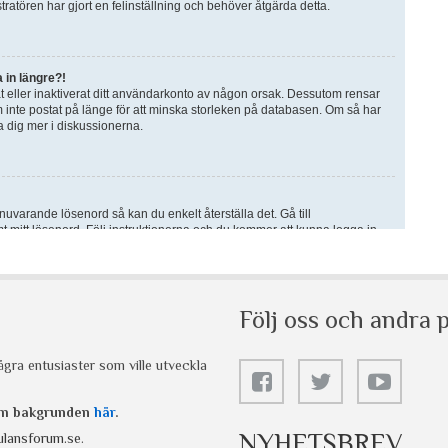
Följ oss och andra p
gra entusiaster som ville utveckla
 om bakgrunden
här
.
NYHETSBREV
lansforum.se
.