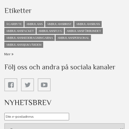
Etiketter
ÄGARBYTE
AMBULANS
AMBULANSBRIST
AMBULANSBUSS
AMBULANSFACKET
AMBULANSFLYG
AMBULANSFÖRBUNDET
AMBULANSNEDDRAGNINGARNA
AMBULANSPERSONAL
AMBULANSSJUKVÅRDEN
Mer
Följ oss och andra på sociala kanaler
NYHETSBREV