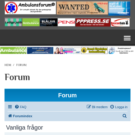
Hoppa till huvudinnehåll
HEM
/
FORUM
Forum