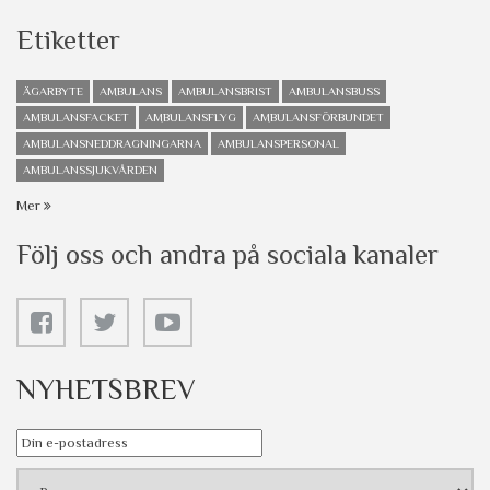
Etiketter
ÄGARBYTE
AMBULANS
AMBULANSBRIST
AMBULANSBUSS
AMBULANSFACKET
AMBULANSFLYG
AMBULANSFÖRBUNDET
AMBULANSNEDDRAGNINGARNA
AMBULANSPERSONAL
AMBULANSSJUKVÅRDEN
Mer
Följ oss och andra på sociala kanaler
NYHETSBREV