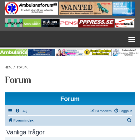
Hoppa till huvudinnehåll
HEM
/
FORUM
Forum