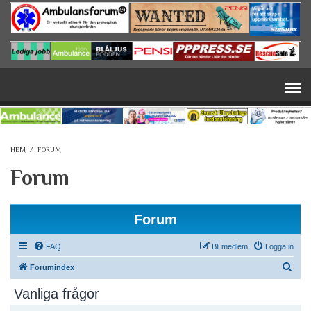
Hoppa till huvudinnehåll
HEM
/
FORUM
Forum