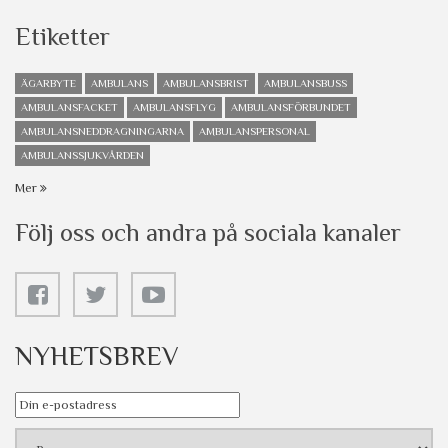
Etiketter
ÄGARBYTE
AMBULANS
AMBULANSBRIST
AMBULANSBUSS
AMBULANSFACKET
AMBULANSFLYG
AMBULANSFÖRBUNDET
AMBULANSNEDDRAGNINGARNA
AMBULANSPERSONAL
AMBULANSSJUKVÅRDEN
Mer
Följ oss och andra på sociala kanaler
NYHETSBREV