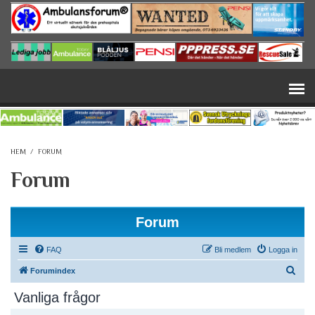
Hoppa till huvudinnehåll
HEM
/
FORUM
Forum