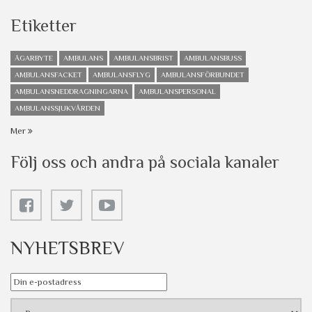
Etiketter
ÄGARBYTE
AMBULANS
AMBULANSBRIST
AMBULANSBUSS
AMBULANSFACKET
AMBULANSFLYG
AMBULANSFÖRBUNDET
AMBULANSNEDDRAGNINGARNA
AMBULANSPERSONAL
AMBULANSSJUKVÅRDEN
Mer
Följ oss och andra på sociala kanaler
NYHETSBREV