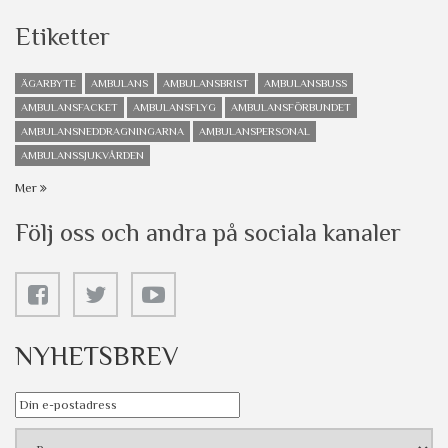
Etiketter
ÄGARBYTE
AMBULANS
AMBULANSBRIST
AMBULANSBUSS
AMBULANSFACKET
AMBULANSFLYG
AMBULANSFÖRBUNDET
AMBULANSNEDDRAGNINGARNA
AMBULANSPERSONAL
AMBULANSSJUKVÅRDEN
Mer
Följ oss och andra på sociala kanaler
NYHETSBREV