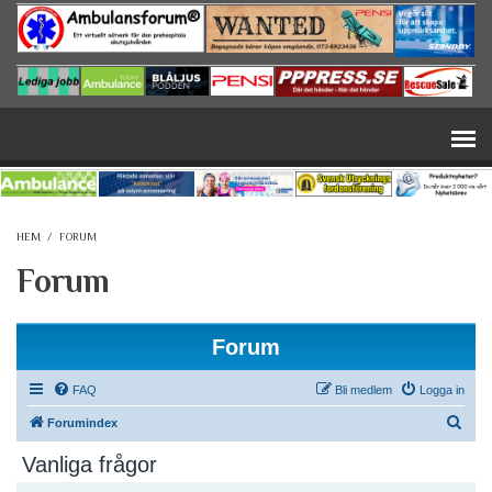
Hoppa till huvudinnehåll
HEM
/
FORUM
Forum