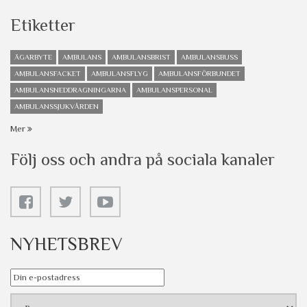
Etiketter
ÄGARBYTE
AMBULANS
AMBULANSBRIST
AMBULANSBUSS
AMBULANSFACKET
AMBULANSFLYG
AMBULANSFÖRBUNDET
AMBULANSNEDDRAGNINGARNA
AMBULANSPERSONAL
AMBULANSSJUKVÅRDEN
Mer
Följ oss och andra på sociala kanaler
NYHETSBREV