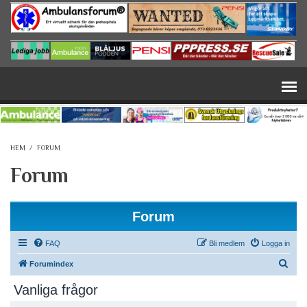
Hoppa till huvudinnehåll
HEM
/
FORUM
Forum