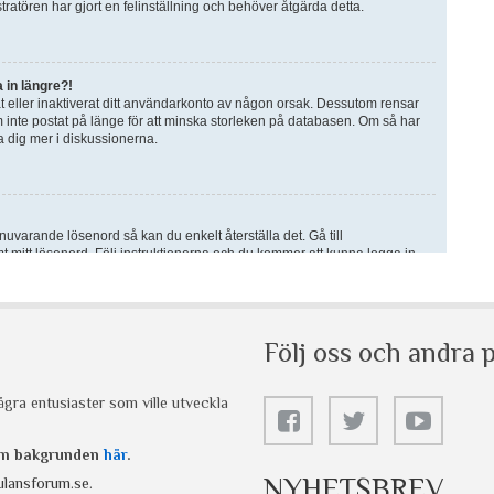
Följ oss och andra p
gra entusiaster som ville utveckla
 om bakgrunden
här
.
NYHETSBREV
lansforum.se
.